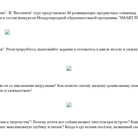
ство". В "Весеннем" туре представлено 40 развивающих предметных олимпиад.
ючен в состав конкурсов Международной образовательной программы "SMART PL
". Регистрируйтесь, выполняйте задания и готовьтесь к школе весело и увлека
ли он со школьными нагрузками? Как помочь своему малышу-дошкольнику повер
ло и увлекательно!
я и творчества"! Почему почти все собаки виляют хвостом при встрече? Как
шее максимальную глубину в океане? Когда и где возник посёлок, названный с