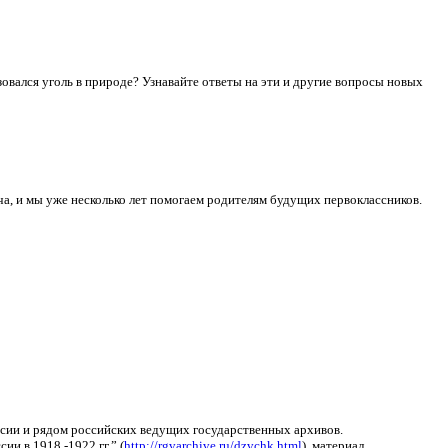
овался уголь в природе? Узнавайте ответы на эти и другие вопросы новых
ча, и мы уже несколько лет помогаем родителям будущих первоклассников.
сии и рядом российских ведущих государственных архивов.
и в 1918 -1922 гг.” (
http://rgvarchive.ru/dzvchk.html
), материал,