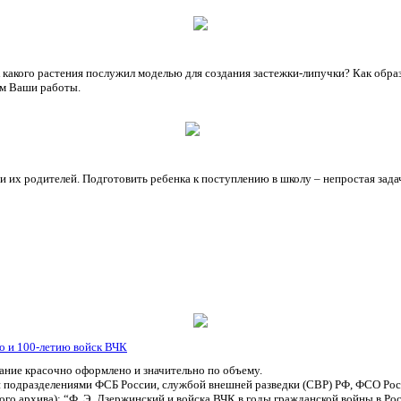
какого растения послужил моделью для создания застежки-липучки? Как образ
ем Ваши работы.
и их родителей. Подготовить ребенка к поступлению в школу – непростая зада
о и 100-летию войск ВЧК
ание красочно оформлено и значительно по объему.
 подразделениями ФСБ России, службой внешней разведки (СВР) РФ, ФСО Рос
о архива): “Ф. Э. Дзержинский и войска ВЧК в годы гражданской войны в Росси