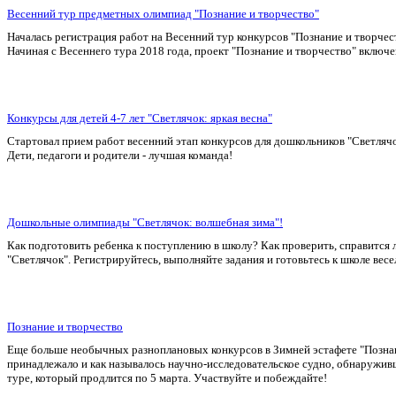
Весенний тур предметных олимпиад "Познание и творчество"
Началась регистрация работ на Весенний тур конкурсов "Познание и творче
Начиная с Весеннего тура 2018 года, проект "Познание и творчество" вкл
Конкурсы для детей 4-7 лет "Светлячок: яркая весна"
Стартовал прием работ весенний этап конкурсов для дошкольников "Светлячок
Дети, педагоги и родители - лучшая команда!
Дошкольные олимпиады "Светлячок: волшебная зима"!
Как подготовить ребенка к поступлению в школу? Как проверить, справится 
"Светлячок". Регистрируйтесь, выполняйте задания и готовьтесь к школе весе
Познание и творчество
Еще больше необычных разноплановых конкурсов в Зимней эстафете "Познани
принадлежало и как называлось научно-исследовательское судно, обнаружив
туре, который продлится по 5 марта. Участвуйте и побеждайте!