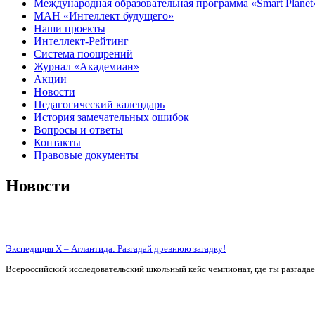
Международная образовательная программа «Smart Planet
МАН «Интеллект будущего»
Наши проекты
Интеллект-Рейтинг
Система поощрений
Журнал «Академиан»
Акции
Новости
Педагогический календарь
История замечательных ошибок
Вопросы и ответы
Контакты
Правовые документы
Новости
Экспедиция X – Атлантида: Разгадай древнюю загадку!
Всероссийский исследовательский школьный кейс чемпионат, где ты разгада