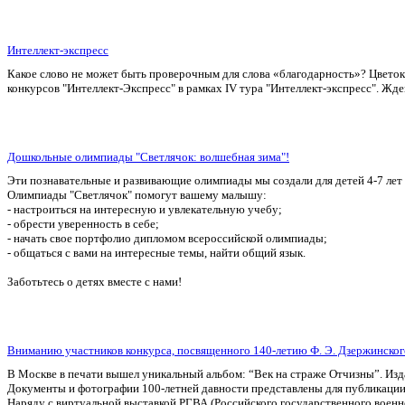
Интеллект-экспресс
Какое слово не может быть проверочным для слова «благодарность»? Цветок 
конкурсов "Интеллект-Экспресс" в рамках IV тура "Интеллект-экспресс". Жд
Дошкольные олимпиады "Светлячок: волшебная зима"!
Эти познавательные и развивающие олимпиады мы создали для детей 4-7 лет 
Олимпиады "Светлячок" помогут вашему малышу:
- настроиться на интересную и увлекательную учебу;
- обрести уверенность в себе;
- начать свое портфолио дипломом всероссийской олимпиады;
- общаться с вами на интересные темы, найти общий язык.
Заботьтесь о детях вместе с нами!
Вниманию участников конкурса, посвященного 140-летию Ф. Э. Дзержинског
В Москве в печати вышел уникальный альбом: “Век на страже Отчизны”. Изд
Документы и фотографии 100-летней давности представлены для публикации
Наряду с виртуальной выставкой РГВА (Российского государственного военног