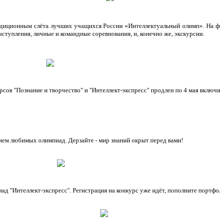
радиционным слёта лучших учащихся России «Интеллектуальный олимп». На фе
тупления, личные и командные соревнования, и, конечно же, экскурсии.
рсов "Познание и творчество" и "Интеллект-экспресс" продлен по 4 мая включ
ием любимых олимпиад. Дерзайте - мир знаний окрыт перед вами!
иад "Интеллект-экспресс". Регистрация на конкурс уже идёт, пополните порт