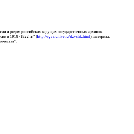
сии и рядом российских ведущих государственных архивов.
и в 1918 -1922 гг.” (
http://rgvarchive.ru/dzvchk.html
), материал,
течества”.