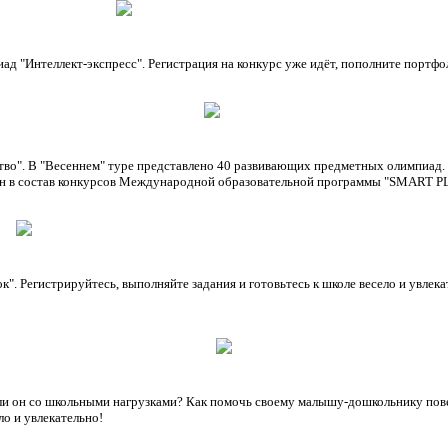
иад "Интеллект-экспресс". Регистрация на конкурс уже идёт, пополните порт
ство". В "Весеннем" туре представлено 40 развивающих предметных олимпиад.
ючен в состав конкурсов Международной образовательной программы "SMART PL
". Регистрируйтесь, выполняйте задания и готовьтесь к школе весело и увлека
ли он со школьными нагрузками? Как помочь своему малышу-дошкольнику повер
ло и увлекательно!