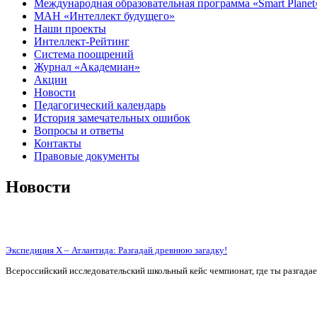
Международная образовательная программа «Smart Planet
МАН «Интеллект будущего»
Наши проекты
Интеллект-Рейтинг
Система поощрений
Журнал «Академиан»
Акции
Новости
Педагогический календарь
История замечательных ошибок
Вопросы и ответы
Контакты
Правовые документы
Новости
Экспедиция X – Атлантида: Разгадай древнюю загадку!
Всероссийский исследовательский школьный кейс чемпионат, где ты разгада