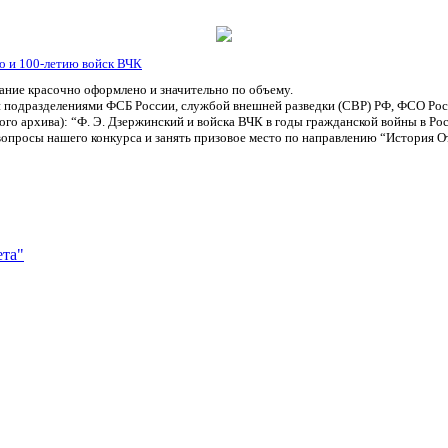
о и 100-летию войск ВЧК
ание красочно оформлено и значительно по объему.
 подразделениями ФСБ России, службой внешней разведки (СВР) РФ, ФСО Рос
о архива): “Ф. Э. Дзержинский и войска ВЧК в годы гражданской войны в Росси
вопросы нашего конкурса и занять призовое место по направлению “История О
ета"