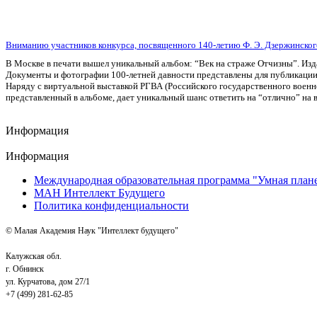
Вниманию участников конкурса, посвященного 140-летию Ф. Э. Дзержинског
В Москве в печати вышел уникальный альбом: “Век на страже Отчизны”. Изд
Документы и фотографии 100-летней давности представлены для публикации
Наряду с виртуальной выставкой РГВА (Российского государственного военног
представленный в альбоме, дает уникальный шанс ответить на “отлично” на 
Информация
Информация
Международная образовательная программа "Умная план
МАН Интеллект Будущего
Политика конфиденциальности
© Малая Академия Наук "Интеллект будущего"
Калужская обл.
г. Обнинск
ул. Курчатова, дом 27/1
+7 (499) 281-62-85