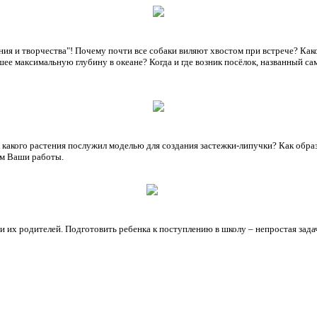
я и творчества"! Почему почти все собаки виляют хвостом при встрече? Как
шее максимальную глубину в океане? Когда и где возник посёлок, названный с
какого растения послужил моделью для создания застежки-липучки? Как образ
ем Ваши работы.
и их родителей. Подготовить ребенка к поступлению в школу – непростая зада