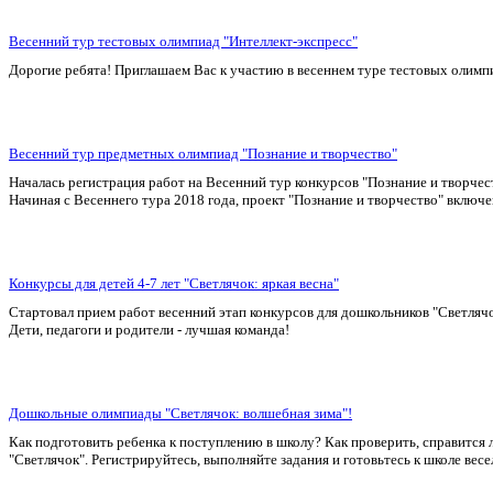
Весенний тур тестовых олимпиад "Интеллект-экспресс"
Дорогие ребята! Приглашаем Вас к участию в весеннем туре тестовых олимп
Весенний тур предметных олимпиад "Познание и творчество"
Началась регистрация работ на Весенний тур конкурсов "Познание и творче
Начиная с Весеннего тура 2018 года, проект "Познание и творчество" вкл
Конкурсы для детей 4-7 лет "Светлячок: яркая весна"
Стартовал прием работ весенний этап конкурсов для дошкольников "Светлячок
Дети, педагоги и родители - лучшая команда!
Дошкольные олимпиады "Светлячок: волшебная зима"!
Как подготовить ребенка к поступлению в школу? Как проверить, справится 
"Светлячок". Регистрируйтесь, выполняйте задания и готовьтесь к школе весе