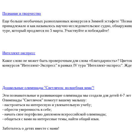
Познание и творчество
Еще больше необычных разноплановых конкурсов в Зимней эстафете "Познани
принадлежало и как называлось научно-исследовательское судно, обнаружив
туре, который продлится по 5 марта. Участвуйте и побеждайте!
Интеллект-экспресс
Какое слово не может быть проверочным для слова «благодарность»? Цветок 
конкурсов "Интеллект-Экспресс" в рамках IV тура "Интеллект-экспресс". Жд
Дошкольные олимпиады "Светлячок: волшебная зима"!
Эти познавательные и развивающие олимпиады мы создали для детей 4-7 лет 
Олимпиады "Светлячок" помогут вашему малышу:
- настроиться на интересную и увлекательную учебу;
- обрести уверенность в себе;
- начать свое портфолио дипломом всероссийской олимпиады;
- общаться с вами на интересные темы, найти общий язык.
Заботьтесь о детях вместе с нами!