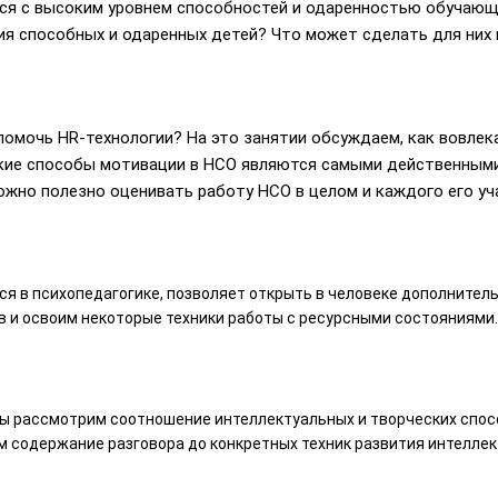
ся с высоким уровнем способностей и одаренностью обучающи
я способных и одаренных детей? Что может сделать для них 
помочь HR-технологии? На это занятии обсуждаем, как вовлек
акие способы мотивации в НСО являются самыми действенными
ожно полезно оценивать работу НСО в целом и каждого его уч
я в психопедагогике, позволяет открыть в человеке дополнител
 и освоим некоторые техники работы с ресурсными состояниями.
 мы рассмотрим соотношение интеллектуальных и творческих спо
 содержание разговора до конкретных техник развития интеллекта