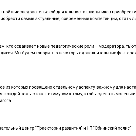
тной и исследовательской деятельности школьников приобрести
риобрести самые актуальные, современные компетенции, стать л
тем, кто осваивает новые педагогические роли – модератора, тью
щихся. Мы будем говорить о некоторых дополнительных фактора
ждое из которых посвящено отдельному аспекту, важному для наст
е каждой темы станет стимулом к тому, чтобы сделать маленьки
агога.
ательный центр "Траектории развития" и НП "Обнинский полис"