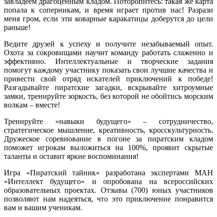
завладеем драгоценным кладом. Поторопитесь: такая же карта
попала к соперникам, и время играет против нас! Разрази
меня гром, если эти коварные каракатицы доберутся до цели
раньше!
Ведите друзей к успеху и получите незабываемый опыт.
Охота за сокровищами научит команду работать слаженно и
эффективно. Интеллектуальные и творческие задания
помогут каждому участнику показать свои лучшие качества и
привести свой отряд искателей приключений к победе!
Разгадывайте пиратские загадки, вскрывайте хитроумные
замки, тренируйте зоркость, без которой не обойтись морским
волкам – вместе!
Тренируйте «навыки будущего» – сотрудничество,
стратегическое мышление, креативность, кросскультурность.
Дружеское соревнование в погоне за пиратским кладом
поможет игрокам выложиться на 100%, проявит скрытые
таланты и оставит яркие воспоминания!
Игра «Пиратский тайник» разработана экспертами МАН
«Интеллект будущего» и опробована на всероссийских
образовательных проектах. Отзывы (700) юных участников
позволяют нам надеяться, что это приключение понравится
вам и вашим ученикам.