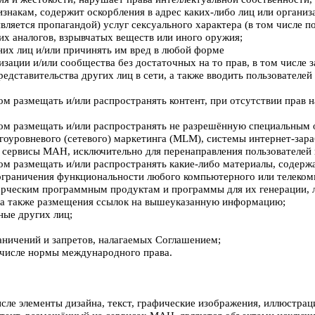
знакам, содержит оскорбления в адрес каких-либо лиц или организ
вляется пропагандой) услуг сексуального характера (в том числе п
их аналогов, взрывчатых веществ или иного оружия;
них лиц и/или причинять им вред в любой форме
низации и/или сообщества без достаточных на то прав, в том числе
едставительства других лиц в сети, а также вводить пользователе
ом размещать и/или распространять контент, при отсутствии прав н
обом размещать и/или распространять не разрешённую специальным 
уровневого (сетевого) маркетинга (MLM), системы интернет-зарабо
ь сервисы МАН, исключительно для перенаправления пользователей
бом размещать и/или распространять какие-либо материалы, содер
ограничения функциональности любого компьютерного или телеком
ерческим программным продуктам и программы для их генерации, л
, а также размещения ссылок на вышеуказанную информацию;
ные других лиц;
аничений и запретов, налагаемых Соглашением;
 числе нормы международного права.
сле элементы дизайна, текст, графические изображения, иллюстрац