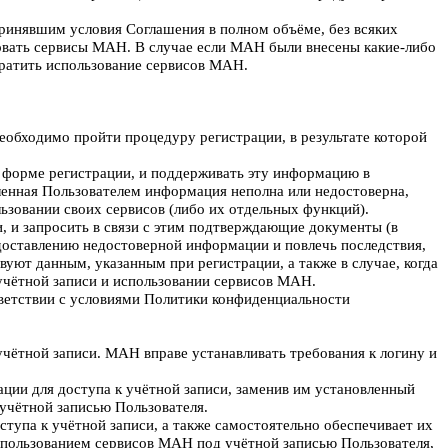
 принявшим условия Соглашения в полном объёме, без всяких
зовать сервисы МАН. В случае если МАН были внесены какие-либо
кратить использование сервисов МАН.
обходимо пройти процедуру регистрации, в результате которой
в форме регистрации, и поддерживать эту информацию в
ленная Пользователем информация неполна или недостоверна,
ьзовании своих сервисов (либо их отдельных функций).
, и запросить в связи с этим подтверждающие документы (в
доставлению недостоверной информации и повлечь последствия,
вуют данным, указанным при регистрации, а также в случае, когда
 учётной записи и использовании сервисов МАН.
тветствии с условиями Политики конфиденциальности
 учётной записи. МАН вправе устанавливать требования к логину и
ации для доступа к учётной записи, заменив им установленный
 учётной записью Пользователя.
ступа к учётной записи, а также самостоятельно обеспечивает их
 использованием сервисов МАН под учётной записью Пользователя,