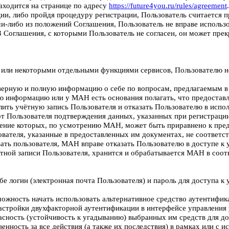
аходится на странице по адресу
https://future4you.ru/rules/agreement
.
кции, либо пройдя процедуру регистрации, Пользователь считается
ими-либо из положений Соглашения, Пользователь не вправе исполь
 Соглашения, с которыми Пользователь не согласен, он может пре
 или некоторыми отдельными функциями сервисов, Пользователю не
товерную и полную информацию о себе по вопросам, предлагаемым 
ую информацию или у МАН есть основания полагать, что предостав
ть учётную запись Пользователя и отказать Пользователю в испол
от Пользователя подтверждения данных, указанных при регистрации
ление которых, по усмотрению МАН, может быть приравнено к пре
вателя, указанные в предоставленных им документах, не соответст
ать пользователя, МАН вправе отказать Пользователю в доступе к
ётной записи Пользователя, хранится и обрабатывается МАН в соо
бе логин (электронная почта Пользователя) и пароль для доступа к
можность начать использовать альтернативное средство аутентифик
настройки двухфакторной аутентификации в интерфейсе управления
пасность (устойчивость к угадыванию) выбранных им средств для до
енность за все действия (а также их последствия) в рамках или с