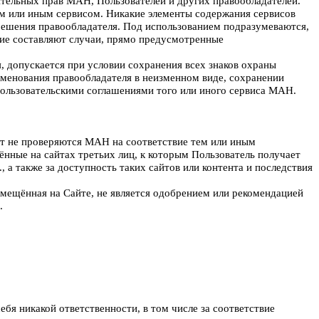
ительных прав МАН, Пользователей и других правообладателей.
тем или иным сервисом. Никакие элементы содержания сервисов
решения правообладателя. Под использованием подразумеваются,
ение составляют случаи, прямо предусмотренные
, допускается при условии сохранения всех знаков охраны
аименования правообладателя в неизменном виде, сохранении
пользовательскими соглашениями того или иного сервиса МАН.
ент не проверяются МАН на соответствие тем или иным
ённые на сайтах третьих лиц, к которым Пользователь получает
, а также за доступность таких сайтов или контента и последствия
змещённая на Сайте, не является одобрением или рекомендацией
.
бя никакой ответственности, в том числе за соответствие