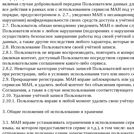
включая случаи добровольной передачи Пользователем данных для
все действия в рамках или с использованием сервисов МАН под у
порядке, предусмотренном п. 2.7., уведомил МАН о несанкциони
нарушении) конфиденциальности своих средств доступа к учётной
2.7. Пользователь обязан немедленно уведомить МАН о любом сл
Пользователя и/или о любом нарушении (подозрениях о нарушении
осуществлять безопасное завершение работы под своей учётной 
данных, а также другие последствия любого характера, которые 
2.8. Использование Пользователем своей учётной записи.
2.8.1. Пользователь не вправе воспроизводить, повторять и копи
(включая контент, доступный Пользователю посредством сервисов)
пользовательским соглашением какого-либо сервиса.
2.8.2. Некоторые категории учётных записей Пользователей могу
при регистрации, либо в условиях использования того или иного с
2.9. Прекращение регистрации. МАН вправе заблокировать или уд
сервисам МАН, и удалить любой контент без объяснения причин, 
Соглашения, а также в случае неиспользования соответствующего 
2.10. Удаление учётной записи Пользователя.
2.10.1. Пользователь вправе в любой момент удалить свою учётн
3. Общие положения об использовании и хранении
3.1. МАН вправе устанавливать ограничения в использовании серв
языка, на котором предоставляется сервис и т.д.), в том числе:
отправлены или получены одним зарегистрированным пользовател