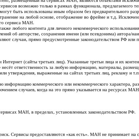
онтент, размещённый на сервисах МАН, являются объектами исключ
в сервисов возможно только в рамках функционала, предлагаемого 
могут быть использованы иным образом без предварительного раз
остранение на любой основе, отображение во фрейме и т.д. Исключ
ого сервиса МАН.
также любого контента для личного некоммерческого использования
млений об авторстве, сохранения имени (или псевдонима) автора/н
вляют случаи, прямо предусмотренные законодательством РФ или 
и Интернет (сайты третьих лиц). Указанные третьи лица и их конт
не несёт ответственность за любую информацию, материалы, размещ
или утверждения, выраженные на сайтах третьих лиц, рекламу и т.п.
юбую информацию коммерческого или некоммерческого характера, ра
ючением случаев, когда на это прямо указывается на ресурсах МАН
сервисах МАН, в пределах, установленных законодательством РФ.
иск. Сервисы предоставляются «как есть». МАН не принимает на се