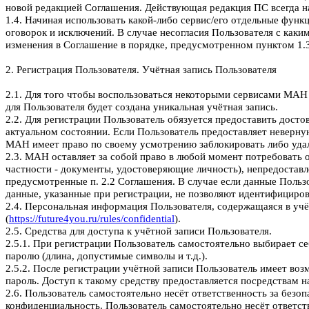
новой редакцией Соглашения. Действующая редакция ПС всегда н
1.4. Начиная использовать какой-либо сервис/его отдельные фун
оговорок и исключений. В случае несогласия Пользователя с как
изменения в Соглашение в порядке, предусмотренном пунктом 1.3
2. Регистрация Пользователя. Учётная запись Пользователя
2.1. Для того чтобы воспользоваться некоторыми сервисами МАН
для Пользователя будет создана уникальная учётная запись.
2.2. Для регистрации Пользователь обязуется предоставить дос
актуальном состоянии. Если Пользователь предоставляет неверн
МАН имеет право по своему усмотрению заблокировать либо удали
2.3. МАН оставляет за собой право в любой момент потребовать 
частности - документы, удостоверяющие личность), непредостав
предусмотренные п. 2.2 Соглашения. В случае если данные Пользо
данные, указанные при регистрации, не позволяют идентифициров
2.4. Персональная информация Пользователя, содержащаяся в уч
(
https://future4you.ru/rules/confidential
).
2.5. Средства для доступа к учётной записи Пользователя.
2.5.1. При регистрации Пользователь самостоятельно выбирает се
паролю (длина, допустимые символы и т.д.).
2.5.2. После регистрации учётной записи Пользователь имеет воз
пароль. Доступ к такому средству предоставляется посредствам 
2.6. Пользователь самостоятельно несёт ответственность за безо
конфиденциальность. Пользователь самостоятельно несёт ответств