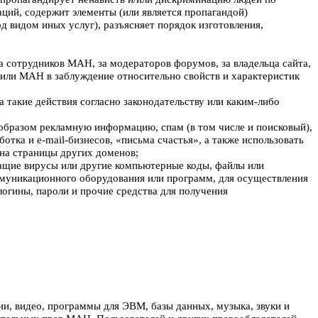
аций, содержит элементы (или является пропагандой)
од видом иных услуг), разъясняет порядок изготовления,
 за сотрудников МАН, за модераторов форумов, за владельца сайта,
й или МАН в заблуждение относительно свойств и характеристик
а такие действия согласно законодательству или каким-либо
образом рекламную информацию, спам (в том числе и поисковый),
тка и e-mail-бизнесов, «письма счастья», а также использовать
 на страницы других доменов;
жащие вирусы или другие компьютерные коды, файлы или
муникационного оборудования или программ, для осуществления
огины, пароли и прочие средства для получения
ии, видео, программы для ЭВМ, базы данных, музыка, звуки и