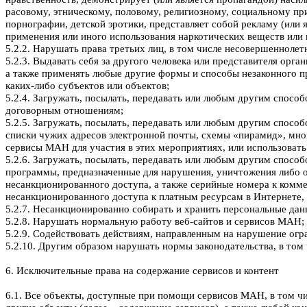
расовому, этническому, половому, религиозному, социальному при
порнографии, детской эротики, представляет собой рекламу (или я
применения или иного использования наркотических веществ или 
5.2.2. Нарушать права третьих лиц, в том числе несовершеннолет
5.2.3. Выдавать себя за другого человека или представителя орга
а также применять любые другие формы и способы незаконного пр
каких-либо субъектов или объектов;
5.2.4. Загружать, посылать, передавать или любым другим способ
договорным отношениям;
5.2.5. Загружать, посылать, передавать или любым другим спос
списки чужих адресов электронной почты, схемы «пирамид», много
сервисы МАН для участия в этих мероприятиях, или использоват
5.2.6. Загружать, посылать, передавать или любым другим спосо
программы, предназначенные для нарушения, уничтожения либо 
несанкционированного доступа, а также серийные номера к комм
несанкционированного доступа к платным ресурсам в Интернете
5.2.7. Несанкционированно собирать и хранить персональные дан
5.2.8. Нарушать нормальную работу веб-сайтов и сервисов МАН;
5.2.9. Содействовать действиям, направленным на нарушение огр
5.2.10. Другим образом нарушать нормы законодательства, в том
6. Исключительные права на содержание сервисов и контент
6.1. Все объекты, доступные при помощи сервисов МАН, в том чи