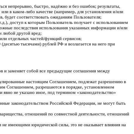
ться непрерывно, быстро, надёжно и без ошибок; результаты,
или в каком-либо качестве (например, для установления и/или
ов, будет соответствовать ожиданиям Пользователя;
.д.), доступ к которым Пользователь получает с использованием
зможные последствия использования указанных информации и/или
и любой другой вред;
или отдельных частей/функций сервисов;
 (десятью тысячами) рублей РФ и возлагается на него при
ов и заменяет собой все предыдущие соглашения между
регулированные настоящим Соглашением, подлежат разрешению в
щим Соглашением, разрешаются в порядке, установленном
и явно не указано иное, под термином «законодательство»
енные законодательством Российской Федерации, не могут быть
варищества, отношений по совместной деятельности, отношений
и не имеющими юридической силы, это не оказывает влияния на