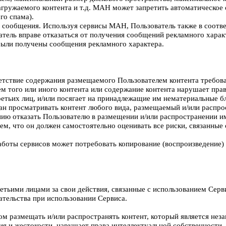
гружаемого контента и т.д. МАН может запретить автоматическое 
го спама).
ообщения. Используя сервисы МАН, Пользователь также в соответст
атель вправе отказаться от получения сообщений рекламного хара
 были получены сообщения рекламного характера.
тветствие содержания размещаемого Пользователем контента требов
м того или иного контента или содержание контента нарушает прав
етьих лиц, и/или посягает на принадлежащие им нематериальные бл
язан просматривать контент любого вида, размещаемый и/или расп
нию отказать Пользователю в размещении и/или распространении им
ем, что он должен самостоятельно оценивать все риски, связанные
 работы сервисов может потребовать копирование (воспроизведение
ретьими лицами за свои действия, связанные с использованием Серв
дательства при использовании Сервиса.
ом размещать и/или распространять контент, который является нез
лия и жестокости, нарушает права интеллектуальной собственности