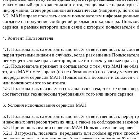
максимальный срок хранения контента, специальные параметры за
информации, сгенерированной автоматически (например, почтово
3.2. МАН вправе посылать своим пользователям информационные с
согласие на получение сообщений рекламного характера. Пользов
сервиса, в рамках которого или в связи с которым пользователем
4. Контент Пользователя
4.1. Пользователь самостоятельно несёт ответственность за соо
перед третьими лицами в случаях, когда размещение Пользователе
неимущественные права авторов, иные интеллектуальные права тр
4.2. Пользователь признает и соглашается с тем, что МАН не об
то, что МАН имеет право (но не обязанность) по своему усмотре
посредством сервисов МАН. Пользователь осознает и согласен с т
или полезности этого контента.
4.3. Пользователь осознает и соглашается с тем, что технология
соответствия техническим требованиям того или иного сервиса.
5. Условия использования сервисов МАН
5.1. Пользователь самостоятельно несёт ответственность перед т
и законных интересов третьих лиц, а также за соблюдение законо
5.2. При использовании сервисов МАН Пользователь не вправе:
5.2.1. Загружать, посылать, передавать или любым другим способ
нравственность, демонстрирует (или является пропагандой) наси