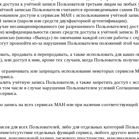
 доступа к учётной записи Пользователя третьим лицам на любых у
чётной записью Пользователя считаются произведенными самим Поль
рованном доступе к сервисам МАН с использованием учётной запис
 записи (пароля или средств двухфакторной аутентификации).
учае несанкционированного (не разрешенного Пользователем) дос
) конфиденциальности своих средств доступа к учётной записи. В 
записью (кнопка «Выход») по окончании каждой сессии работы с 
могут произойти из-за нарушения Пользователем положений этой ча
ровать, продавать и перепродавать, а также использовать для каки
, или доступ к ним, кроме тех случаев, когда Пользователь получ
т ограничивать или запрещать использование некоторых сервисов 
ервиса.
алить учётную запись Пользователя, а также запретить доступ с и
в том числе в случае нарушения Пользователем условий Соглашени
сервиса.
ую запись на всех сервисах МАН или при наличии соответствующей 
исов для всех Пользователей, либо для отдельных категорий Польз
 наличие/отсутствие отдельных функций сервиса, любого другого кон
ем, максимальный размер дискового пространства, максимальное к