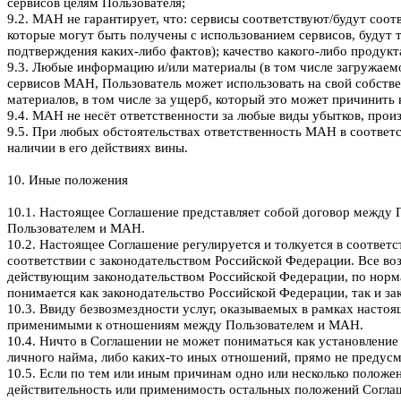
сервисов целям Пользователя;
9.2. МАН не гарантирует, что: сервисы соответствуют/будут соот
которые могут быть получены с использованием сервисов, будут т
подтверждения каких-либо фактов); качество какого-либо продукт
9.3. Любые информацию и/или материалы (в том числе загружаемое
сервисов МАН, Пользователь может использовать на свой собстве
материалов, в том числе за ущерб, который это может причинить
9.4. МАН не несёт ответственности за любые виды убытков, про
9.5. При любых обстоятельствах ответственность МАН в соответст
наличии в его действиях вины.
10. Иные положения
10.1. Настоящее Соглашение представляет собой договор между 
Пользователем и МАН.
10.2. Настоящее Соглашение регулируется и толкуется в соотве
соответствии с законодательством Российской Федерации. Все 
действующим законодательством Российской Федерации, по нормам
понимается как законодательство Российской Федерации, так и за
10.3. Ввиду безвозмездности услуг, оказываемых в рамках насто
применимыми к отношениям между Пользователем и МАН.
10.4. Ничто в Соглашении не может пониматься как установлени
личного найма, либо каких-то иных отношений, прямо не преду
10.5. Если по тем или иным причинам одно или несколько полож
действительность или применимость остальных положений Согла