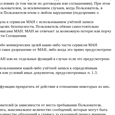
словиях (в том числе по договорам или соглашениям). При этом
зователем, за исключением случаев, когда Пользователь, в
и Пользователя и/или о любом нарушении (подозрениях о
тупа к сервисам МАН с использованием учётной записи
целях безопасности, Пользователь обязан самостоятельно
сервисами МАН. МАН не отвечает за возможную потерю или порчу
сти Соглашения.
х-либо коммерческих целей какие-либо части сервисов МАН
ил такое разрешение от МАН, либо когда это прямо предусмотрено
МАН или их отдельных функций в случае если это предусмотрено
спользованием какой-либо учётной записи к определённым
я или условий иных документов, предусмотренных п. 1.3.
функции прекратить её действие в отношении некоторых из них.
ователей (в зависимости от места пребывания Пользователя,
тента, максимальное количество сообщений, которые могут быть
оличество обращений к сервису за указанный период времени,