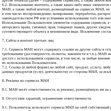
другие объекты (далее – содержание сервисов), а также любой к
6.2. Использование контента, а также каких-либо иных элементо
МАН, а также любой контент, размещённый на сервисах МАН, не 
в том числе: воспроизведение, копирование, переработка, распр
законодательством РФ или условиями использования того или ин
Использование Пользователем элементов содержания сервисов, а 
авторского права, смежных прав, товарных знаков, других уведо
соответствующего объекта в неизменном виде. Исключение соста
7. Сайты и контент третьих лиц
7.1. Сервисы МАН могут содержать ссылки на другие сайты в сет
требованиям (достоверности, полноты, законности и т.п.). МАН 
доступ с использованием сервисов, в том числе, за любые мнения 
их использования Пользователем.
7.2. Ссылка (в любой форме) на любой сайт, продукт, услугу, л
данных продуктов (услуг, деятельности) со стороны МАН, за искл
8. Реклама на сервисах МАН
8.1. МАН несёт ответственность за рекламу, размещённую им на 
9. Отсутствие гарантий, ограничение ответственности
9.1. Пользователь использует сервисы МАН на свой собственный р