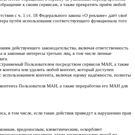
обращение к своим сервисам, а также прекратить приём любой
вии с ч. 1 ст. 18 Федерального закона «О рекламе» даёт своё
ктера путём использования соответствующего функционала того
аниям действующего законодательства, включая ответственность
а и законные интересы третьих лиц, в том числе личные
ага.
ространяемый Пользователем посредством сервисов МАН, а также
 контента или удалить любой контент, который доступен
 с использованием контента, включая оценку надёжности, полноты
) контента Пользователя МАН, а также переработки его МАН для
иса, в том числе, если такие действия приведут к нарушению прав
аконным, вредоносным, клеветническим, оскорбляет
, пропагандирует ненависть и/или дискриминацию людей по