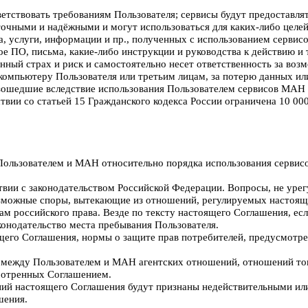
ветствовать требованиям Пользователя; сервисы будут предоставля
очными и надёжными и могут использоваться для каких-либо целей 
а, услуги, информации и пр., полученных с использованием сервис
 ПО, письма, какие-либо инструкции и руководства к действию и т
нный страх и риск и самостоятельно несет ответственность за во
 компьютеру Пользователя или третьим лицам, за потерю данных ил
изошедшие вследствие использования Пользователем сервисов МАН 
вии со статьей 15 Гражданского кодекса России ограничена 10 000
Пользователем и МАН относительно порядка использования сервис
тствии с законодательством Российской Федерации. Вопросы, не у
возможные споры, вытекающие из отношений, регулируемых настоя
 российского права. Везде по тексту настоящего Соглашения, есл
конодательство места пребывания Пользователя.
ящего Соглашения, нормы о защите прав потребителей, предусмотр
е между Пользователем и МАН агентских отношений, отношений то
смотренных Соглашением.
ений настоящего Соглашения будут признаны недействительными ил
шения.