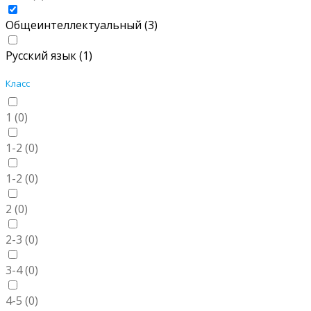
Общеинтеллектуальный (
3
)
Русский язык (
1
)
Класс
1 (
0
)
1-2 (
0
)
1-2 (
0
)
2 (
0
)
2-3 (
0
)
3-4 (
0
)
4-5 (
0
)