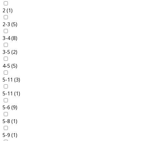
2 (
1
)
2-3 (
5
)
3-4 (
8
)
3-5 (
2
)
4-5 (
5
)
5-11 (
3
)
5-11 (
1
)
5-6 (
9
)
5-8 (
1
)
5-9 (
1
)