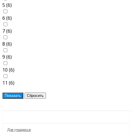
5 (
6
)
6 (
6
)
7 (
6
)
8 (
6
)
9 (
6
)
10 (
6
)
11 (
6
)
ПРОЕКТЫ
Для учащихся