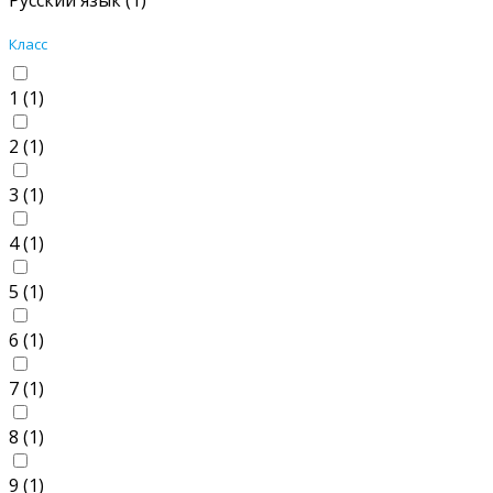
Русский язык (
1
)
Класс
1 (
1
)
2 (
1
)
3 (
1
)
4 (
1
)
5 (
1
)
6 (
1
)
7 (
1
)
8 (
1
)
9 (
1
)